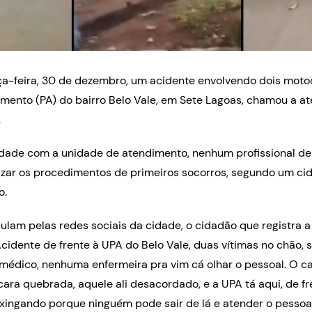
ça-feira, 30 de dezembro, um acidente envolvendo dois motoc
imento (PA) do bairro Belo Vale, em Sete Lagoas, chamou a 
.
dade com a unidade de atendimento, nenhum profissional de 
lizar os procedimentos de primeiros socorros, segundo um c
o.
ulam pelas redes sociais da cidade, o cidadão que registra a 
cidente de frente à UPA do Belo Vale, duas vítimas no chão, 
médico, nenhuma enfermeira pra vim cá olhar o pessoal. O c
ara quebrada, aquele ali desacordado, e a UPA tá aqui, de fre
xingando porque ninguém pode sair de lá e atender o pessoal