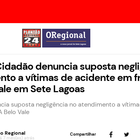
idadão denuncia suposta negli
to a vítimas de acidente em f
ale em Sete Lagoas
ia suposta negligência no atendimento a vítima
A Belo Vale
o Regional
Compartilhar
á 7 mês(es) atrás