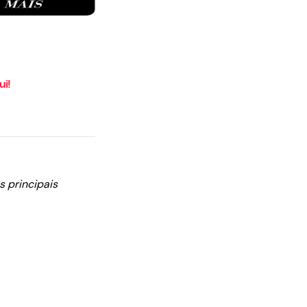
ui!
 principais