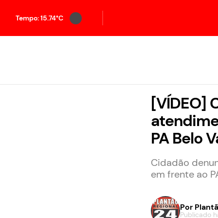
Tempo: 15.74°C
[VÍDEO] C
atendimen
PA Belo V
Cidadão denunc
em frente ao P
Por
Plantã
Publicado h