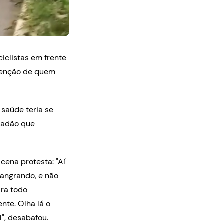
iclistas em frente
atenção de quem
saúde teria se
idadão que
cena protesta: "Aí
sangrando, e não
ara todo
nte. Olha lá o
", desabafou.